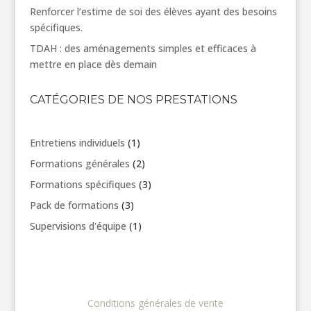
Renforcer l’estime de soi des élèves ayant des besoins
spécifiques.
TDAH : des aménagements simples et efficaces à
mettre en place dès demain
CATÉGORIES DE NOS PRESTATIONS
1
Entretiens individuels
1
produit
2
Formations générales
2
produits
3
Formations spécifiques
3
produits
3
Pack de formations
3
produits
1
Supervisions d'équipe
1
produit
Conditions générales de vente