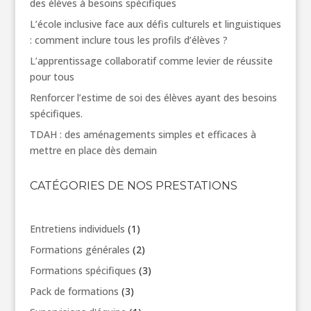
des élèves à besoins spécifiques
L’école inclusive face aux défis culturels et linguistiques
: comment inclure tous les profils d’élèves ?
L’apprentissage collaboratif comme levier de réussite
pour tous
Renforcer l’estime de soi des élèves ayant des besoins
spécifiques.
TDAH : des aménagements simples et efficaces à
mettre en place dès demain
CATÉGORIES DE NOS PRESTATIONS
1
Entretiens individuels
1
produit
2
Formations générales
2
produits
3
Formations spécifiques
3
produits
3
Pack de formations
3
produits