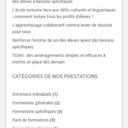
des élèves à besoins spécifiques
L’école inclusive face aux défis culturels et linguistiques
: comment inclure tous les profils d’élèves ?
L’apprentissage collaboratif comme levier de réussite
pour tous
Renforcer l’estime de soi des élèves ayant des besoins
spécifiques.
TDAH : des aménagements simples et efficaces à
mettre en place dès demain
CATÉGORIES DE NOS PRESTATIONS
1
Entretiens individuels
1
produit
2
Formations générales
2
produits
3
Formations spécifiques
3
produits
3
Pack de formations
3
produits