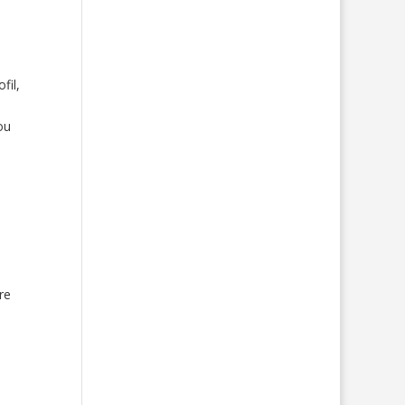
fil,
ou
re