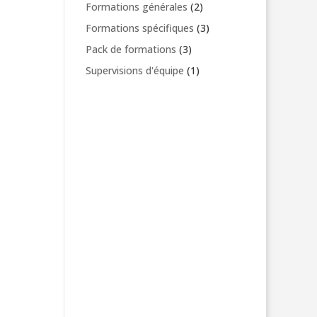
produit
2
Formations générales
2
produits
3
Formations spécifiques
3
produits
3
Pack de formations
3
produits
1
Supervisions d'équipe
1
produit