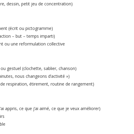
re, dessin, petit jeu de concentration)
ment (écrit ou pictogramme)
action – but – temps imparti)
nt ou une reformulation collective
u gestuel (clochette, sablier, chanson)
inutes, nous changeons d’activité »)
e de respiration, étirement, routine de rangement)
j’ai appris, ce que j’ai aimé, ce que je veux améliorer)
irs
ble