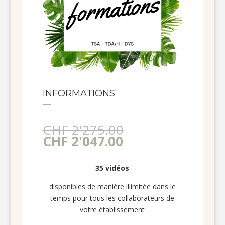
INFORMATIONS
Le
CHF
2'275.00
Le
prix
CHF
2'047.00
prix
initial
actuel
était :
35 vidéos
est :
CHF 2'275.00.
CHF 2'047.00.
disponibles de manière illimitée dans le
temps pour tous les collaborateurs de
votre établissement