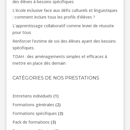
des élèves à besoins spécifiques
L’école inclusive face aux défis culturels et linguistiques
: comment inclure tous les profils d’élèves ?
L’apprentissage collaboratif comme levier de réussite
pour tous
Renforcer l’estime de soi des élèves ayant des besoins
spécifiques.
TDAH : des aménagements simples et efficaces à
mettre en place dès demain
CATÉGORIES DE NOS PRESTATIONS
1
Entretiens individuels
1
produit
2
Formations générales
2
produits
3
Formations spécifiques
3
produits
3
Pack de formations
3
produits