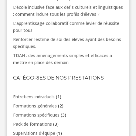
L’école inclusive face aux défis culturels et linguistiques
: comment inclure tous les profils d’élèves ?
L’apprentissage collaboratif comme levier de réussite
pour tous
Renforcer l’estime de soi des élèves ayant des besoins
spécifiques.
TDAH : des aménagements simples et efficaces à
mettre en place dès demain
CATÉGORIES DE NOS PRESTATIONS
1
Entretiens individuels
1
produit
2
Formations générales
2
produits
3
Formations spécifiques
3
produits
3
Pack de formations
3
produits
1
Supervisions d'équipe
1