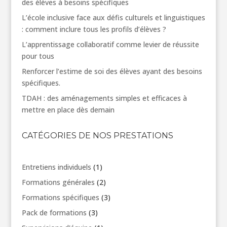
des élèves à besoins spécifiques
L’école inclusive face aux défis culturels et linguistiques
: comment inclure tous les profils d’élèves ?
L’apprentissage collaboratif comme levier de réussite
pour tous
Renforcer l’estime de soi des élèves ayant des besoins
spécifiques.
TDAH : des aménagements simples et efficaces à
mettre en place dès demain
CATÉGORIES DE NOS PRESTATIONS
1
Entretiens individuels
1
produit
2
Formations générales
2
produits
3
Formations spécifiques
3
produits
3
Pack de formations
3
produits