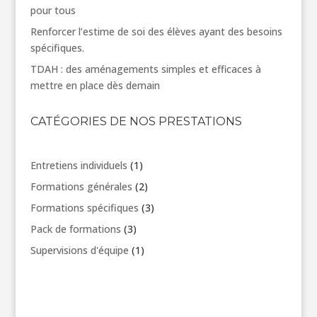
pour tous
Renforcer l’estime de soi des élèves ayant des besoins
spécifiques.
TDAH : des aménagements simples et efficaces à
mettre en place dès demain
CATÉGORIES DE NOS PRESTATIONS
1
Entretiens individuels
1
produit
2
Formations générales
2
produits
3
Formations spécifiques
3
produits
3
Pack de formations
3
produits
1
Supervisions d'équipe
1
produit