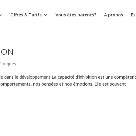
Offres & Tarifs
Vous êtes parents?
A propos
Es
ION
éoriques
 clé dans le développement La capacité d’inhibition est une compéten
s comportements, nos pensées et nos émotions. Elle est souvent